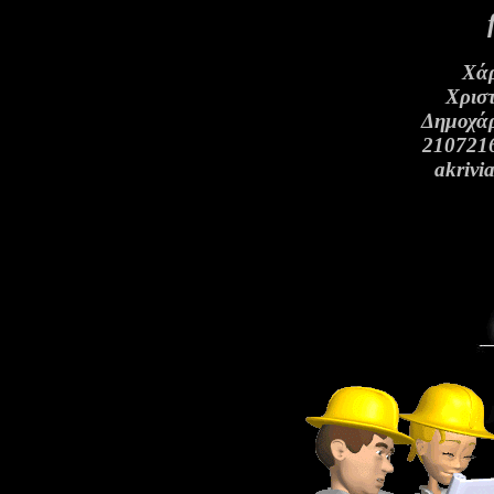
Χάρ
Χρισ
Δημοχάρ
2107216
akrivi